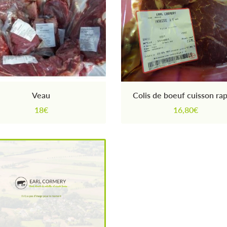
Veau
Colis de boeuf cuisson ra
18€
16,80€