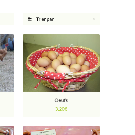
Trier par

Oeufs
3,20€