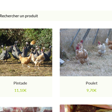
 à l'adresse
nt
le
Pintade
Poulet
11,10€
9,70€